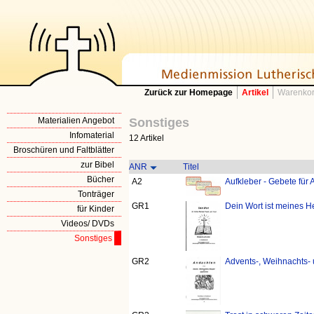
Zurück zur Homepage
Artikel
Warenkor
Materialien Angebot
Sonstiges
Infomaterial
12 Artikel
Broschüren und Faltblätter
zur Bibel
ANR
Titel
Bücher
A2
Aufkleber - Gebete für 
Tonträger
GR1
Dein Wort ist meines H
für Kinder
Videos/ DVDs
Sonstiges
GR2
Advents-, Weihnachts-