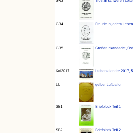
GR3
Trost in schweren Zeit
GR4
Freude in jedem Lebens
GR5
Großdruckandacht „Ost
Kal2017
Lutherkalender 2017, 
LU
gelber Luftballon
SB1
Briefblock Teil 1
SB2
Briefblock Teil 2