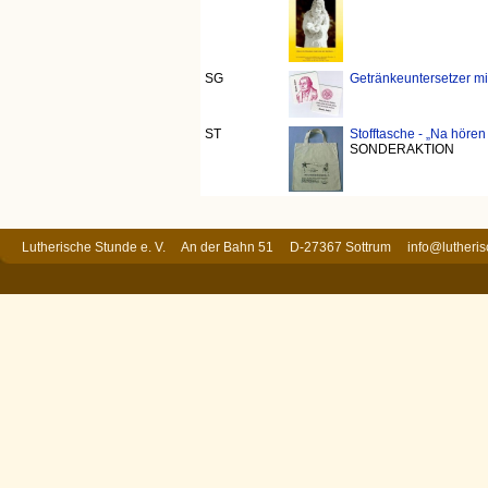
SG
Getränkeuntersetzer mit
ST
Stofftasche - „Na hören
SONDERAKTION
Lutherische Stunde e. V. An der Bahn 51 D-27367 Sottrum
info@lutheri