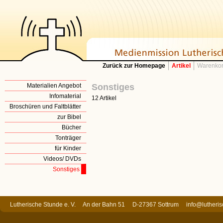
Zurück zur Homepage
Artikel
Warenkor
Materialien Angebot
Sonstiges
Infomaterial
12 Artikel
Broschüren und Faltblätter
zur Bibel
Bücher
Tonträger
für Kinder
Videos/ DVDs
Sonstiges
Lutherische Stunde e. V. An der Bahn 51 D-27367 Sottrum
info@lutheri