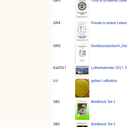
GR3
Trost in schweren Zeit
GR4
Freude in jedem Lebens
GR5
Großdruckandacht „Ost
Kal2017
Lutherkalender 2017, 
LU
gelber Luftballon
SB1
Briefblock Teil 1
SB2
Briefblock Teil 2