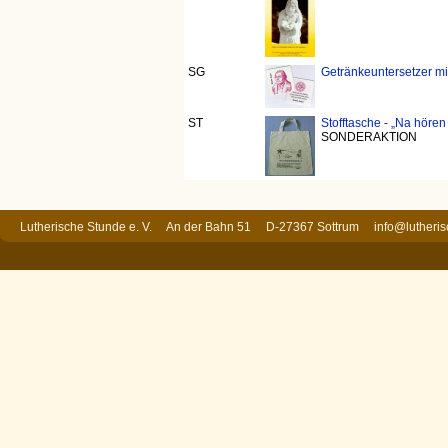
SG
Getränkeuntersetzer mit
ST
Stofftasche - „Na hören
SONDERAKTION
Lutherische Stunde e. V. An der Bahn 51 D-27367 Sottrum
info@lutheri