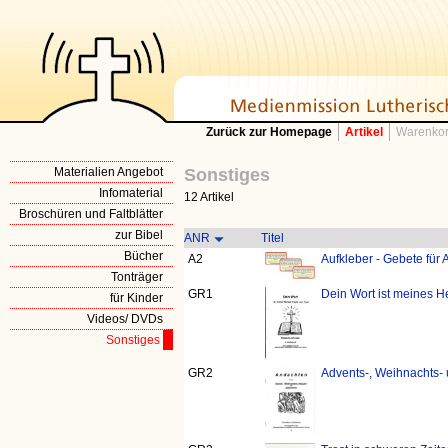
Zurück zur Homepage
Artikel
Warenkor
Materialien Angebot
Sonstiges
Infomaterial
12 Artikel
Broschüren und Faltblätter
zur Bibel
ANR
Titel
Bücher
A2
Aufkleber - Gebete für 
Tonträger
GR1
Dein Wort ist meines H
für Kinder
Videos/ DVDs
Sonstiges
GR2
Advents-, Weihnachts-