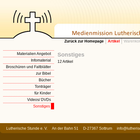
Zurück zur Homepage
Artikel
Warenkor
Materialien Angebot
Sonstiges
Infomaterial
12 Artikel
Broschüren und Faltblätter
zur Bibel
Bücher
Tonträger
für Kinder
Videos/ DVDs
Sonstiges
Lutherische Stunde e. V. An der Bahn 51 D-27367 Sottrum
info@lutheri