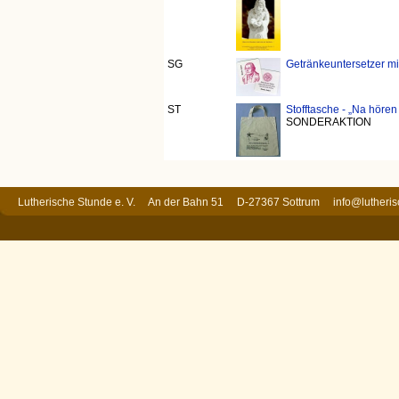
SG
Getränkeuntersetzer mit
ST
Stofftasche - „Na hören
SONDERAKTION
Lutherische Stunde e. V. An der Bahn 51 D-27367 Sottrum
info@lutheri