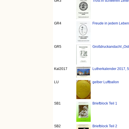
GR3
Trost in schweren Zeit
GR4
Freude in jedem Lebens
GR5
Großdruckandacht „Ost
Kal2017
Lutherkalender 2017, 
LU
gelber Luftballon
SB1
Briefblock Teil 1
SB2
Briefblock Teil 2