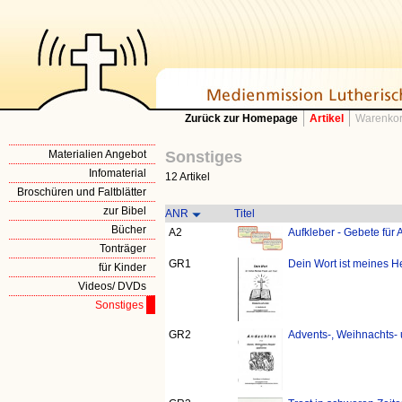
Zurück zur Homepage
Artikel
Warenkor
Materialien Angebot
Sonstiges
Infomaterial
12 Artikel
Broschüren und Faltblätter
zur Bibel
ANR
Titel
Bücher
A2
Aufkleber - Gebete für 
Tonträger
GR1
Dein Wort ist meines H
für Kinder
Videos/ DVDs
Sonstiges
GR2
Advents-, Weihnachts-