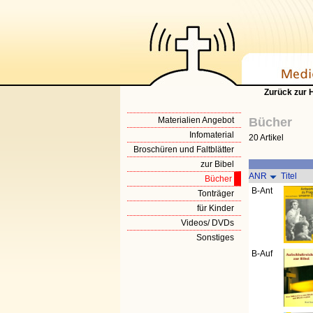
Zurück zur
Materialien Angebot
Bücher
Infomaterial
20 Artikel
Broschüren und Faltblätter
zur Bibel
ANR
Titel
Bücher
B-Ant
Tonträger
für Kinder
Videos/ DVDs
Sonstiges
B-Auf