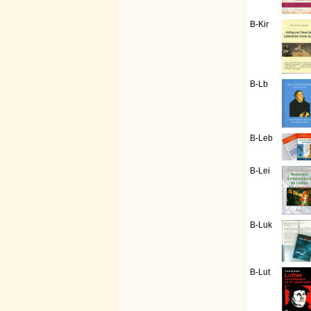
B-Kir
B-Lb
B-Leb
B-Lei
B-Luk
B-Lut