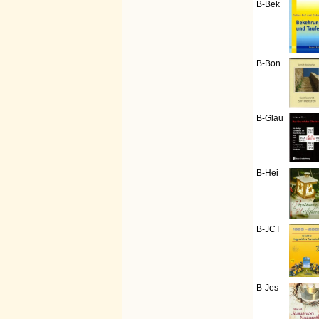
B-Bek
B-Bon
B-Glau
B-Hei
B-JCT
B-Jes