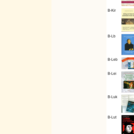
B-Kir
B-Lb
B-Leb
B-Lei
B-Luk
B-Lut