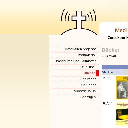
Zurück zur
Materialien Angebot
Bücher
Infomaterial
20 Artikel
Broschüren und Faltblätter
zur Bibel
ANR
Titel
Bücher
B-Ant
Tonträger
für Kinder
Videos/ DVDs
Sonstiges
B-Auf