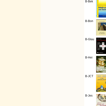
B-Bek
B-Bon
B-Glau
B-Hei
B-JCT
B-Jes