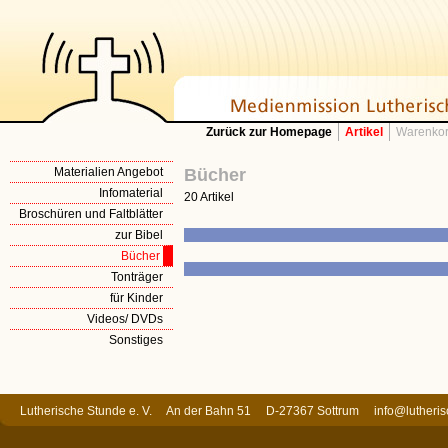
Zurück zur Homepage
Artikel
Warenkor
Materialien Angebot
Bücher
Infomaterial
20 Artikel
Broschüren und Faltblätter
zur Bibel
Bücher
Tonträger
für Kinder
Videos/ DVDs
Sonstiges
Lutherische Stunde e. V. An der Bahn 51 D-27367 Sottrum
info@lutheri