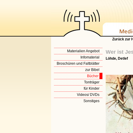
Zurück zur
Materialien Angebot
Wer ist Je
Infomaterial
Löhde, Detlef
Broschüren und Faltblätter
zur Bibel
Bücher
Tonträger
für Kinder
Videos/ DVDs
Sonstiges