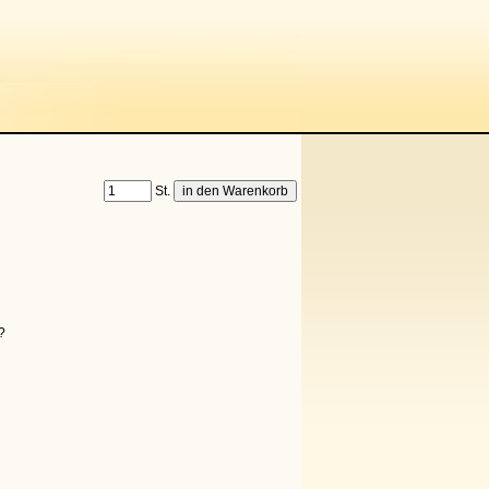
St.
?