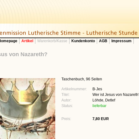
 Homepage
Artikel
Warenkorb/Kasse
Kundenkonto
AGB
Impressum
sus von Nazareth?
Taschenbuch, 96 Seiten
Artikelnummer:
B-Jes
Titel:
Wer ist Jesus von Nazareth
Autor:
Löhde, Detlef
Status:
lieferbar
Preis:
7,80 EUR