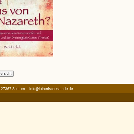
 D-27367 Sottrum
info@lutherischestunde.de