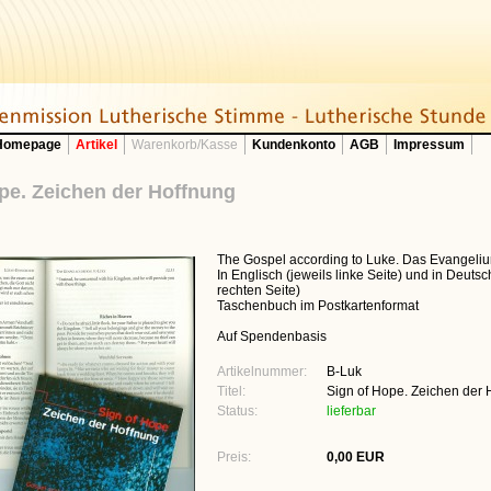
 Homepage
Artikel
Warenkorb/Kasse
Kundenkonto
AGB
Impressum
pe. Zeichen der Hoffnung
The Gospel according to Luke. Das Evangeli
In Englisch (jeweils linke Seite) und in Deutsc
rechten Seite)
Taschenbuch im Postkartenformat
Auf Spendenbasis
Artikelnummer:
B-Luk
Titel:
Sign of Hope. Zeichen der 
Status:
lieferbar
Preis:
0,00 EUR