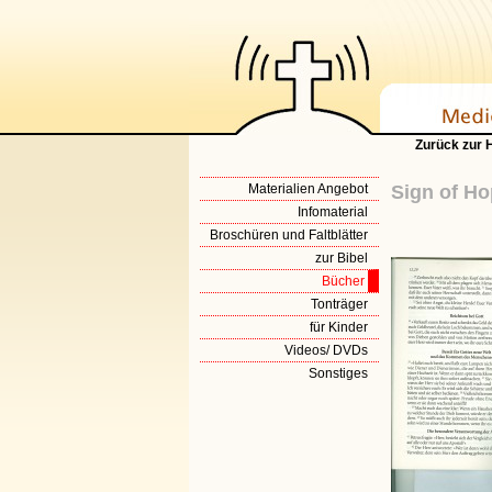
Zurück zur
Materialien Angebot
Sign of Ho
Infomaterial
Broschüren und Faltblätter
zur Bibel
Bücher
Tonträger
für Kinder
Videos/ DVDs
Sonstiges