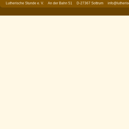
Lutherische Stunde e. V. An der Bahn 51 D-27367 Sottrum
info@lutheri