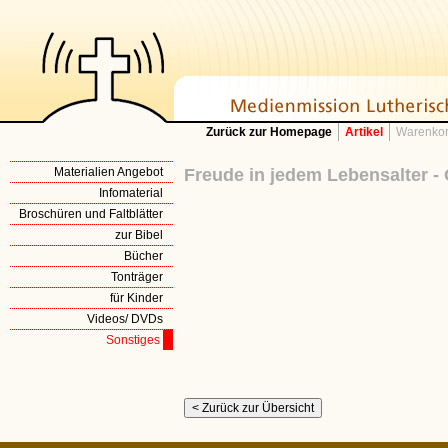
Zurück zur Homepage
Artikel
Warenkor
Materialien Angebot
Freude in jedem Lebensalter -
Infomaterial
Broschüren und Faltblätter
zur Bibel
Bücher
Tonträger
für Kinder
Videos/ DVDs
Sonstiges