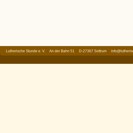
Lutherische Stunde e. V. An der Bahn 51 D-27367 Sottrum
info@lutheri