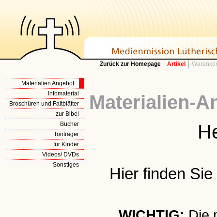
Zurück zur Homepage
Artikel
Warenkor
Materialien Angebot
Infomaterial
Materialien-A
Broschüren und Faltblätter
zur Bibel
Bücher
He
Tonträger
für Kinder
Videos/ DVDs
Sonstiges
Hier finden Si
WICHTIG:
Die 