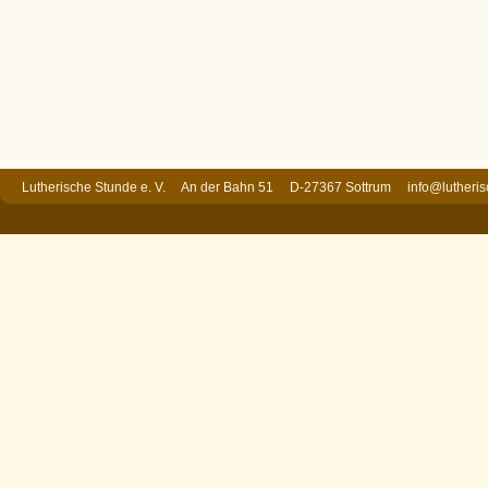
Lutherische Stunde e. V. An der Bahn 51 D-27367 Sottrum
info@lutheri