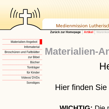
Zurück zur Homepage
Artikel
Warenkor
Materialien Angebot
Infomaterial
Materialien-A
Broschüren und Faltblätter
zur Bibel
Bücher
He
Tonträger
für Kinder
Videos/ DVDs
Sonstiges
Hier finden Si
WICHTIG:
Die 