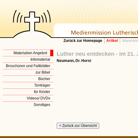
Zurück zur Homepage
Artikel
Warenkor
Materialien Angebot
Luther neu entdecken - im 21.
Infomaterial
Neumann, Dr. Horst
Broschüren und Faltblätter
zur Bibel
Bücher
Tonträger
für Kinder
Videos/ DVDs
Sonstiges