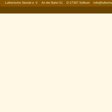
Lutherische Stunde e. V. An der Bahn 51 D-27367 Sottrum
info@lutheri