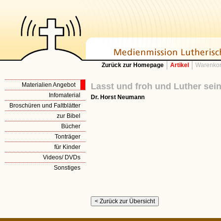
Zurück zur Homepage
Artikel
Warenkor
Materialien Angebot
Lasst und froh und Luther sei
Infomaterial
Dr. Horst Neumann
Broschüren und Faltblätter
zur Bibel
Bücher
Tonträger
für Kinder
Videos/ DVDs
Sonstiges