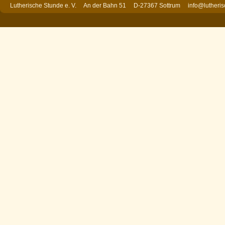
Lutherische Stunde e. V. An der Bahn 51 D-27367 Sottrum
info@lutheri