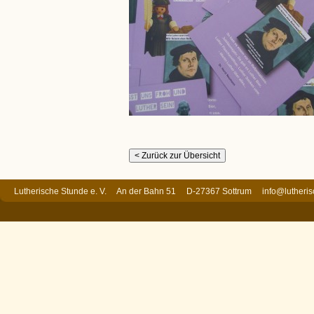
Lutherische Stunde e. V. An der Bahn 51 D-27367 Sottrum
info@lutheri