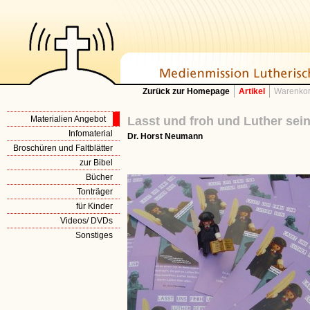
Zurück zur Homepage
Artikel
Warenkor
Materialien Angebot
Lasst und froh und Luther sei
Infomaterial
Dr. Horst Neumann
Broschüren und Faltblätter
zur Bibel
Bücher
Tonträger
für Kinder
Videos/ DVDs
Sonstiges