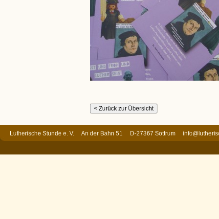
Lutherische Stunde e. V. An der Bahn 51 D-27367 Sottrum
info@lutheri