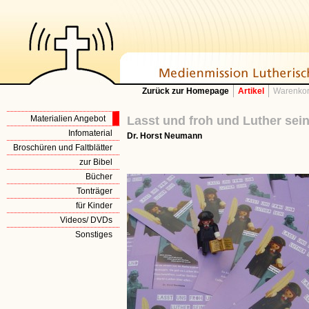
Zurück zur Homepage
Artikel
Warenkor
Materialien Angebot
Lasst und froh und Luther sei
Infomaterial
Dr. Horst Neumann
Broschüren und Faltblätter
zur Bibel
Bücher
Tonträger
für Kinder
Videos/ DVDs
Sonstiges