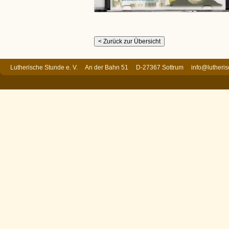
Lutherische Stunde e. V. An der Bahn 51 D-27367 Sottrum
info@lutheri