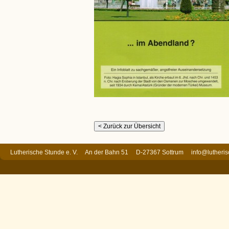
Lutherische Stunde e. V. An der Bahn 51 D-27367 Sottrum
info@lutheri