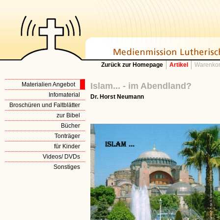
Zurück zur Homepage
Artikel
Warenkor
Materialien Angebot
Islam... - im Abendland?
Infomaterial
Dr. Horst Neumann
Broschüren und Faltblätter
zur Bibel
Bücher
Tonträger
für Kinder
Videos/ DVDs
Sonstiges