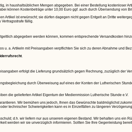
ätig, in haushaltsüblichen Mengen abgegeben. Bei einer Bestellung kostenloser Art
Dabei können Kostenbeträge unter 10,00 Euro ggf. auch durch Übersendung von B
n Artikel ist erwünscht; sie dürfen dagegen nicht gegen Entgelt an Dritte weiterg
Vertragsstrafe fällig.
entgeltlich abgegeben werden können, kommen entsprechende Versandkosten hinzu.
eos u. a. Artikeln mit Preisangaben verpflichten Sie sich zu deren Abnahme und Be
iderrufsrecht
.
 Preisangaben erfolgt die Lieferung grundsätzlich gegen Rechnung, zuzüglich der V
nungsbegleichung durch Überweisung auf eines der Konten der Lutherischen Stunde
ben die gelieferten Artikel Eigentum der Medienmission Lutherische Stunde e.V.
ht garantieren. Wir bemühen uns jedoch, Ihnen das Gewünschte baldmöglichst zuko
r technischer Schwierigkeiten kann es in Einzelfällen zu längeren Verzögerung
huld; d.h. wir liefern nur aus unserem eigenen Bestand. Wir behalten uns ein Rücktr
barkeit werden wir sie unverzüglich informieren. Sollten Sie Ihre Gegenleistung bere