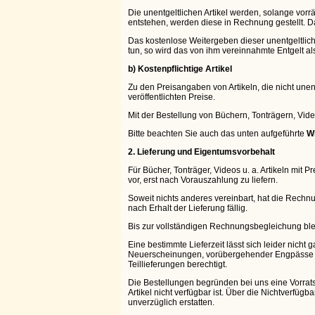
Die unentgeltlichen Artikel werden, solange vorr
entstehen, werden diese in Rechnung gestellt. 
Das kostenlose Weitergeben dieser unentgeltliche
tun, so wird das von ihm vereinnahmte Entgelt als 
b) Kostenpflichtige Artikel
Zu den Preisangaben von Artikeln, die nicht un
veröffentlichten Preise.
Mit der Bestellung von Büchern, Tonträgern, Vid
Bitte beachten Sie auch das unten aufgeführte
W
2. Lieferung und Eigentumsvorbehalt
Für Bücher, Tonträger, Videos u. a. Artikeln mit
vor, erst nach Vorauszahlung zu liefern.
Soweit nichts anderes vereinbart, hat die Rech
nach Erhalt der Lieferung fällig.
Bis zur vollständigen Rechnungsbegleichung blei
Eine bestimmte Lieferzeit lässt sich leider nic
Neuerscheinungen, vorübergehender Engpässe ode
Teillieferungen berechtigt.
Die Bestellungen begründen bei uns eine Vorratssc
Artikel nicht verfügbar ist. Über die Nichtverfüg
unverzüglich erstatten.