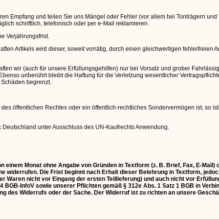
deren Empfang und teilen Sie uns Mängel oder Fehler (vor allem bei Tonträgern un
ich schriftlich, telefonisch oder per e-Mail reklamieren.
he Verjährungsfrist.
 Artikels wird dieser, soweit vorrätig, durch einen gleichwertigen fehlerfreien Artik
ten wir (auch für unsere Erfüllungsgehilfen) nur bei Vorsatz und grober Fahrlässi
Ebenso unberührt bleibt die Haftung für die Verletzung wesentlicher Vertragspflic
 Schäden begrenzt.
es öffentlichen Rechtes oder ein öffentlich-rechtliches Sondervermögen ist, so ist 
ik Deutschland unter Ausschluss des UN-Kaufrechts Anwendung.
n einem Monat ohne Angabe von Gründen in Textform (z. B. Brief, Fax, E-Mail) o
 widerrufen. Die Frist beginnt nach Erhalt dieser Belehrung in Textform, jed
er Waren nicht vor Eingang der ersten Teillieferung) und auch nicht vor Erfüll
d 4 BGB-InfoV sowie unserer Pflichten gemäß § 312e Abs. 1 Satz 1 BGB in Verbi
ng des Widerrufs oder der Sache. Der Widerruf ist zu richten an unsere Geschäf