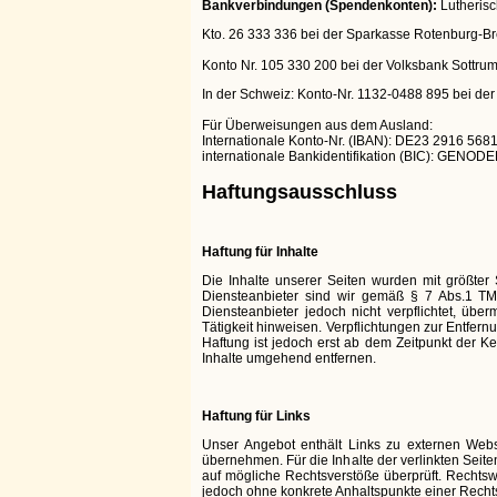
Bankverbindungen (Spendenkonten):
Lutherisc
Kto. 26 333 336 bei der Sparkasse Rotenburg-B
Konto Nr. 105 330 200 bei der Volksbank Sottru
In der Schweiz: Konto-Nr. 1132-0488 895 bei der
Für Überweisungen aus dem Ausland:
Internationale Konto-Nr. (IBAN): DE23 2916 568
internationale Bankidentifikation (BIC): GENOD
Haftungsausschluss
Haftung für Inhalte
Die Inhalte unserer Seiten wurden mit größter S
Diensteanbieter sind wir gemäß § 7 Abs.1 TM
Diensteanbieter jedoch nicht verpflichtet, üb
Tätigkeit hinweisen. Verpflichtungen zur Entfe
Haftung ist jedoch erst ab dem Zeitpunkt der 
Inhalte umgehend entfernen.
Haftung für Links
Unser Angebot enthält Links zu externen Webse
übernehmen. Für die Inhalte der verlinkten Seiten
auf mögliche Rechtsverstöße überprüft. Rechtswi
jedoch ohne konkrete Anhaltspunkte einer Recht