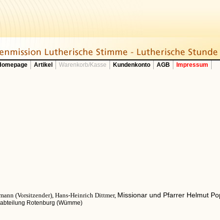
 Homepage
Artikel
Warenkorb/Kasse
Kundenkonto
AGB
Impressum
Missionar und Pfarrer Helmut P
eumann (Vorsitzender), Hans-Heinrich Dittmer,
erabteilung Rotenburg (Wümme)