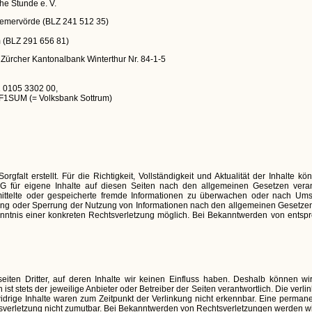
he Stunde e. V.
remervörde (BLZ 241 512 35)
m (BLZ 291 656 81)
 Zürcher Kantonalbank Winterthur Nr. 84-1-5
1 0105 3302 00,
EF1SUM (= Volksbank Sottrum)
orgfalt erstellt. Für die Richtigkeit, Vollständigkeit und Aktualität der Inhalt
G für eigene Inhalte auf diesen Seiten nach den allgemeinen Gesetzen veran
ermittelte oder gespeicherte fremde Informationen zu überwachen oder nach Ums
rnung oder Sperrung der Nutzung von Informationen nach den allgemeinen Gesetzen
Kenntnis einer konkreten Rechtsverletzung möglich. Bei Bekanntwerden von ents
iten Dritter, auf deren Inhalte wir keinen Einfluss haben. Deshalb können w
 ist stets der jeweilige Anbieter oder Betreiber der Seiten verantwortlich. Die ver
drige Inhalte waren zum Zeitpunkt der Verlinkung nicht erkennbar. Eine permanente
sverletzung nicht zumutbar. Bei Bekanntwerden von Rechtsverletzungen werden wi