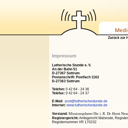
Zurück zur
Impressum
Lutherische Stunde e. V.
An der Bahn 51
D-27367 Sottrum
Postanschrift: Postfach 1162
D-27363 Sottrum
Telefon:
0 42 64 - 24 36
Telefax:
0 42 64 - 24 37
E-Mail:
post@lutherischestunde.de
Internet:
www.lutherischestunde.de
Missionspfarrer Dir. i. R. Dr. Horst N
Vorstand:
Registergericht:
Amtsgericht Walsrode, Regist
Registernummer VR 170232