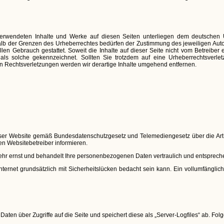
 verwendeten Inhalte und Werke auf diesen Seiten unterliegen dem deutschen Ur
alb der Grenzen des Urheberrechtes bedürfen der Zustimmung des jeweiligen Auto
llen Gebrauch gestattet. Soweit die Inhalte auf dieser Seite nicht vom Betreiber 
r als solche gekennzeichnet. Sollten Sie trotzdem auf eine Urheberrechtsverl
 Rechtsverletzungen werden wir derartige Inhalte umgehend entfernen.
ieser Website gemäß Bundesdatenschutzgesetz und Telemediengesetz über die A
 Websitebetreiber informieren.
ehr ernst und behandelt Ihre personenbezogenen Daten vertraulich und entsprechen
ernet grundsätzlich mit Sicherheitslücken bedacht sein kann. Ein vollumfängliche
Daten über Zugriffe auf die Seite und speichert diese als „Server-Logfiles“ ab. Fol