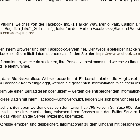
Plugins, welches von der Facebook Inc. (1 Hacker Way, Menlo Park, California 
egriffen „Like“, „Gefällt mir“, „Teilen“ in den Farben Facebooks (Blau und Weiß)
ok.com/docs/plugins/
chen Ihrem Browser und den Facebook-Servern her. Der Websitebetreiber hat kein
ook Inc. übermittelt. Informationen dazu finden Sie hier:
https://www.facebook.c
formationen, welche dazu dienen, Ihre Person zu bestimmen und welche zu Ihnen
nd Telefonnummer.
, dass Sie Nutzer diese Website besucht hat. Es besteht hierbei die Möglichkeit,
m Facebook-Konto eingeloggt, werden die genannten Informationen mit diesem ver
em Sie einen Beitrag teilen oder „liken“ – werden die entsprechenden Informatione
 diese Daten mit Ihrem Facebook-Konto verknüpft, loggen Sie sich bitte vor dem B
tflächen. Betrieben werden diese von der Twitter Inc. (795 Folsom St., Suite 600,
entsteht eine direkte Verbindung zwischen Ihrem Browser und den Twitter-Servern. 
das Plugin an die Server Twitter Inc. übermittelt.
IP-Adresse erhoben und gespeichert. Informationen zu dem Umgang mit personenbe