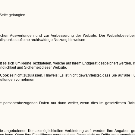
Seite gelangten
schen Auswertungen und zur Verbesserung der Website. Der Websitebetreiber b
altspunkte auf eine rechtswidrige Nutzung hinweisen.
es sich um kleine Textdateien, welche auf Ihrem Endgerät gespeichert werden. Ih
ndlichkeit und Sicherheit dieser Website.
Cookies nicht zuzulassen. Hinweis: Es ist nicht gewährleistet, dass Sie auf all
tellungen vornehmen.
Ihre personenbezogenen Daten nur dann weiter, wenn dies im gesetzlichen Rah
e angebotenen Kontaktmöglichkeiten Verbindung auf, werden Ihre Angaben ges
en kann. Ohne Ihre Einwilligung werden diese Daten nicht an Dritte weitergegeben